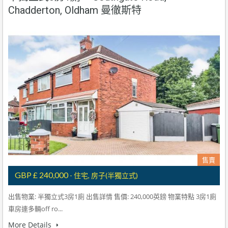
Chadderton, Oldham 曼徹斯特
售賣
GBP £ 240,000
- 住宅, 房子(半獨立式)
出售物業: 半獨立式3房1廁 出售詳情 售價: 240,000英鎊 物業特點 3房1廁
車房連多輛off ro...
More Details