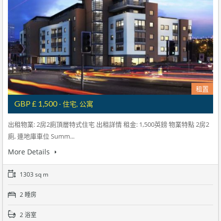
租置
GBP £ 1,500
- 住宅, 公寓
出租物業: 2房2廁頂層特式住宅 出租詳情 租金: 1,500英鎊 物業特點 2房2
廁, 連地庫車位 Summ...
More Details
1303 sq m
2 睡房
2 浴室