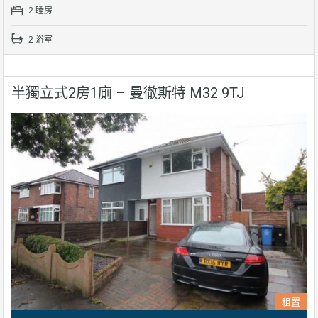
2 睡房
2 浴室
半獨立式2房1廁 – 曼徹斯特 M32 9TJ
租置