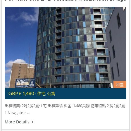
租置
GBP £ 1,480
- 住宅, 公寓
出租物業: 2聽2房2廁住宅 出租詳情 租金: 1,480英鎊 物業特點 2 房2廁2廁
1 Newgate，...
More Details