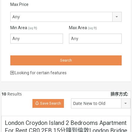
Max Price
Any
Min Area
Max Area
(sq ft)
(sq ft)
Looking for certain features
10
Results
排序方式:
Date New to Old
Save Search
London Croydon Island 2 Bedrooms Apartment
For Rent CR0 2FB 15分鐘到倫敦London Bridge