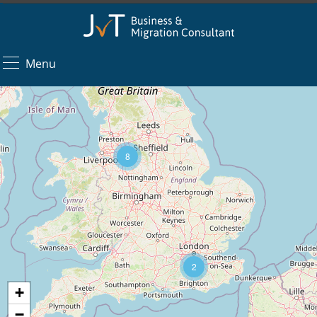
Menu
8
2
+
−