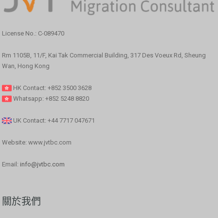
License No.: C-089470
Rm 1105B, 11/F, Kai Tak Commercial Building, 317 Des Voeux Rd, Sheung
Wan, Hong Kong
HK Contact: +852 3500 3628
Whatsapp: +852 5248 8820
UK Contact: +44 7717 047671
Website: www.jvtbc.com
Email:
info@jvtbc.com
關於我們