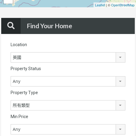
Leaflet
| ©
OpenStreetMap
Find Your Home
Location
英國
Property Status
Any
Property Type
所有類型
Min Price
Any