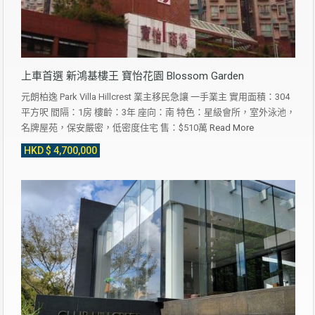
上車首選 新鴻基樓王 寶怡花園 Blossom Garden
元朗柏逸 Park Villa Hillcrest 業主移民急讓 一手業主 實用面積：304
平方呎 間隔：1房 樓齡：3年 座向：南 特色：星級會所，室外泳池，
名牌屋苑，保安嚴密，低密度住宅 售：$510萬
Read More
HKD $ 4,700,000