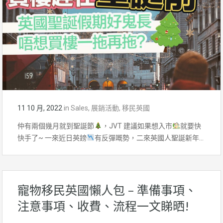
11 10 月, 2022
in
Sales
,
展銷活動
,
移民英國
仲有兩個幾月就到聖誕節
，JVT 建議如果想入市
就要快
快手了~ 一來近日英鎊
有反彈嘅勢，二來英國人聖誕新年…
寵物移民英國懶人包 – 準備事項、
注意事項、收費、流程一文睇晒!