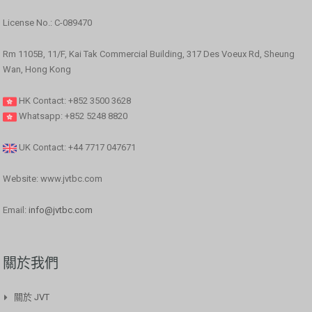
License No.: C-089470
Rm 1105B, 11/F, Kai Tak Commercial Building, 317 Des Voeux Rd, Sheung
Wan, Hong Kong
HK Contact: +852 3500 3628
Whatsapp: +852 5248 8820
UK Contact: +44 7717 047671
Website: www.jvtbc.com
Email:
info@jvtbc.com
關於我們
關於 JVT