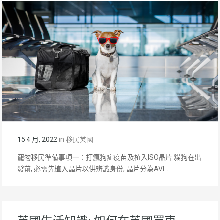
15 4 月, 2022
in
移民英國
寵物移民準備事項一：打瘋狗症疫苗及植入ISO晶片 貓狗在出
發前, 必需先植入晶片以供辨識身份, 晶片分為AVI…