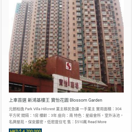
上車首選 新鴻基樓王 寶怡花園 Blossom Garden
元朗柏逸 Park Villa Hillcrest 業主移民急讓 一手業主 實用面積：304
平方呎 間隔：1房 樓齡：3年 座向：南 特色：星級會所，室外泳池，
名牌屋苑，保安嚴密，低密度住宅 售：$510萬
Read More
HKD $ 4,700,000