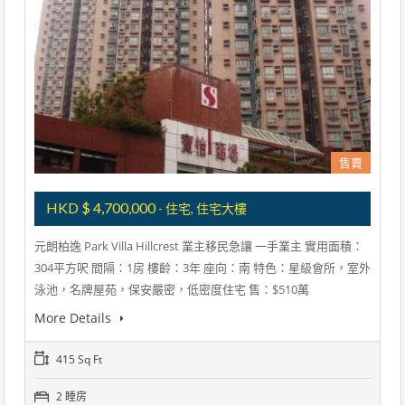
售賣
HKD $ 4,700,000
- 住宅, 住宅大樓
元朗柏逸 Park Villa Hillcrest 業主移民急讓 一手業主 實用面積：
304平方呎 間隔：1房 樓齡：3年 座向：南 特色：星級會所，室外
泳池，名牌屋苑，保安嚴密，低密度住宅 售：$510萬
More Details
415 Sq Ft
2 睡房