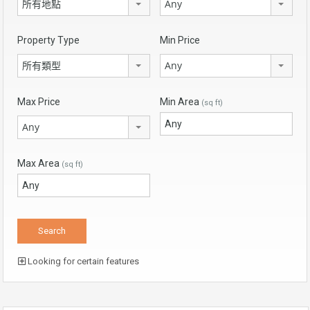
所有地點
Any
Property Type
Min Price
所有類型
Any
Max Price
Min Area
(sq ft)
Any
Max Area
(sq ft)
Looking for certain features