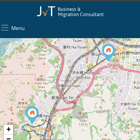
Menu
+
−