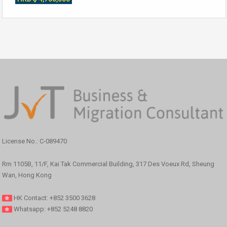
License No.: C-089470
Rm 1105B, 11/F, Kai Tak Commercial Building, 317 Des Voeux Rd, Sheung
Wan, Hong Kong
HK Contact: +852 3500 3628
Whatsapp: +852 5248 8820