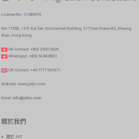
License No.: C-089470
Rm 1105B, 11/F, Kai Tak Commercial Building, 317 Des Voeux Rd, Sheung
Wan, Hong Kong
HK Contact: +852 3500 3628
Whatsapp: +852 5248 8820
UK Contact: +44 7717 047671
Website: www.jvtbc.com
Email:
info@jvtbc.com
關於我們
關於 JVT