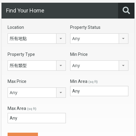
Find Your Home
Location
Property Status
所有地點
Any
Property Type
Min Price
所有類型
Any
Max Price
Min Area
(sq ft)
Any
Max Area
(sq ft)