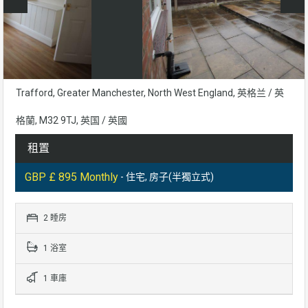
Trafford, Greater Manchester, North West England, 英格兰 / 英
格蘭, M32 9TJ, 英国 / 英國
租置
GBP £ 895 Monthly
- 住宅, 房子(半獨立式)
2 睡房
1 浴室
1 車庫