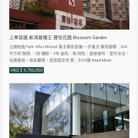
上車首選 新鴻基樓王 寶怡花園 Blossom Garden
元朗柏逸 Park Villa Hillcrest 業主移民急讓 一手業主 實用面積：304
平方呎 間隔：1房 樓齡：3年 座向：南 特色：星級會所，室外泳池，
名牌屋苑，保安嚴密，低密度住宅 售：$510萬
Read More
HKD $ 4,700,000