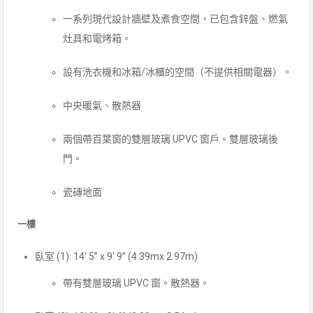
一系列現代設計牆壁及煮食空間，已包含鋅盤、燃氣
灶具和電烤箱。
設有洗衣機和冰箱/冰櫃的空間（不提供相關電器）。
中央暖氣、散熱器
兩個帶百葉窗的雙層玻璃 UPVC 窗戶。雙層玻璃後
門。
瓷磚地面
一樓
臥室 (1): 14′ 5” x 9′ 9” (4.39mx 2.97m)
帶有雙層玻璃 UPVC 窗。散熱器。