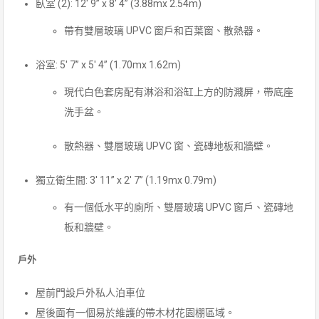
臥室 (2): 12′ 9” x 8′ 4” (3.88mx 2.54m)
帶有雙層玻璃 UPVC 窗戶和百葉窗、散熱器。
浴室: 5′ 7” x 5′ 4” (1.70mx 1.62m)
現代白色套房配有淋浴和浴缸上方的防濺屏，帶底座
洗手盆。
散熱器、雙層玻璃 UPVC 窗、瓷磚地板和牆壁。
獨立衛生間: 3′ 11” x 2′ 7” (1.19mx 0.79m)
有一個低水平的廁所、雙層玻璃 UPVC 窗戶、瓷磚地
板和牆壁。
戶外
屋前門設戶外私人泊車位
屋後面有一個易於維護的帶木材花園棚區域。