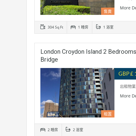
More De
售賣
304 Sq Ft
1 睡房
1 浴室
London Croydon Island 2 Bedro
Bridge
GBP £ 
出租物業: 
More De
租置
2 睡房
2 浴室