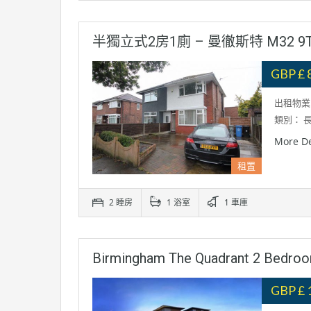
半獨立式2房1廁 – 曼徹斯特 M32 9T
GBP £ 
出租物業:
類別： 長.
More De
租置
2 睡房
1 浴室
1 車庫
Birmingham The Quadrant 2 Bedr
GBP £ 