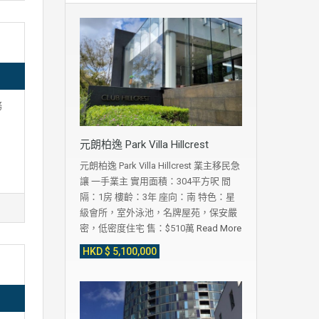
務
元朗柏逸 Park Villa Hillcrest
元朗柏逸 Park Villa Hillcrest 業主移民急
讓 一手業主 實用面積：304平方呎 間
隔：1房 樓齡：3年 座向：南 特色：星
級會所，室外泳池，名牌屋苑，保安嚴
密，低密度住宅 售：$510萬
Read More
HKD $ 5,100,000