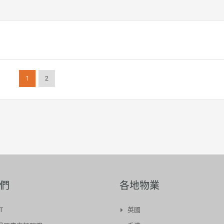
1
2
們
各地物業
T
英國