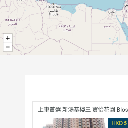
+
−
上車首選 新鴻基樓王 寶怡花園 Blosso
HKD $ 