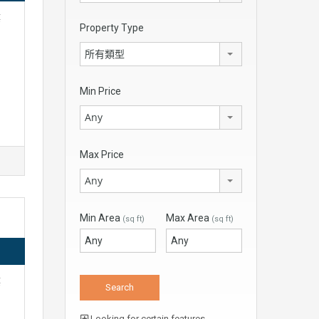
樓
Property Type
所有類型
Min Price
Any
Max Price
Any
Min Area
Max Area
(sq ft)
(sq ft)
樓
Looking for certain features