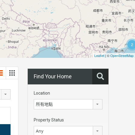
2
Leaflet
| ©
OpenStreetMap
Find Your Home
Location
所有地點
Property Status
Any