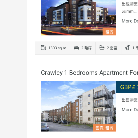
出租物業:
Summ...
More De
租置
1303 sq m
2 睡房
2 浴室
1 
Crawley 1 Bedrooms Apartment 
GBP £ 
出售物業: 
More De
售賣, 租置