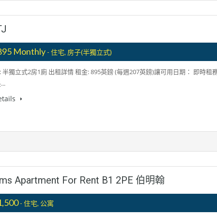
J
895 Monthly
- 住宅, 房子(半獨立式)
 半獨立式2房1廁 出租詳情 租金: 895英鎊 (每週207英鎊)讓可用日期： 即時租
..
tails
ooms Apartment For Rent B1 2PE 伯明翰
1,500
- 住宅, 公寓