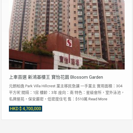
上車首選 新鴻基樓王 寶怡花園 Blossom Garden
元朗柏逸 Park Villa Hillcrest 業主移民急讓 一手業主 實用面積：304
平方呎 間隔：1房 樓齡：3年 座向：南 特色：星級會所，室外泳池，
名牌屋苑，保安嚴密，低密度住宅 售：$510萬
Read More
HKD $ 4,700,000