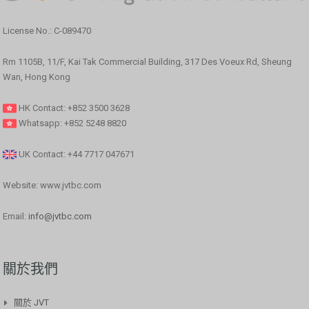
License No.: C-089470
Rm 1105B, 11/F, Kai Tak Commercial Building, 317 Des Voeux Rd, Sheung
Wan, Hong Kong
HK Contact: +852 3500 3628
Whatsapp: +852 5248 8820
UK Contact: +44 7717 047671
Website: www.jvtbc.com
Email:
info@jvtbc.com
關於我們
關於 JVT