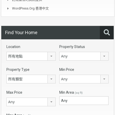
WordPress.org 香港中文
Find Your Home
Location
Property Status
所有地點
Any
Property Type
Min Price
所有類型
Any
Max Price
Min Area
(sq ft)
Any